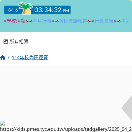
:::
所有相簿
114年校內田徑賽