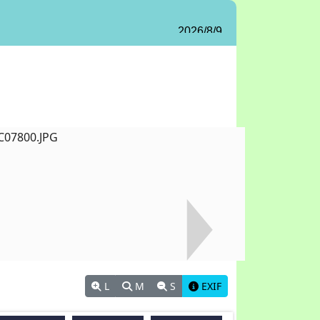
L
M
S
EXIF