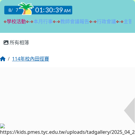
:::
所有相簿
114年校內田徑賽