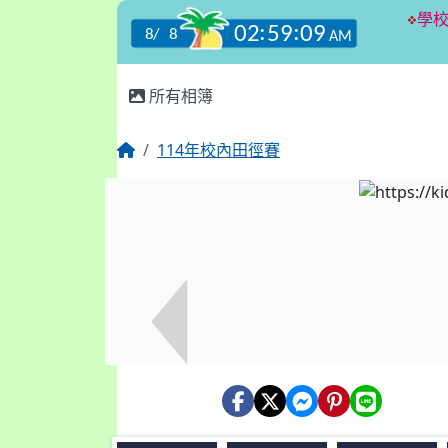
:::
所有相簿
114年校內田徑賽