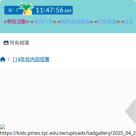
:::
所有相簿
114年校內田徑賽