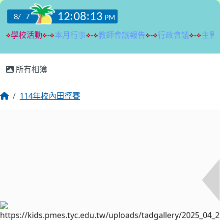
:::
所有相簿
114年校內田徑賽