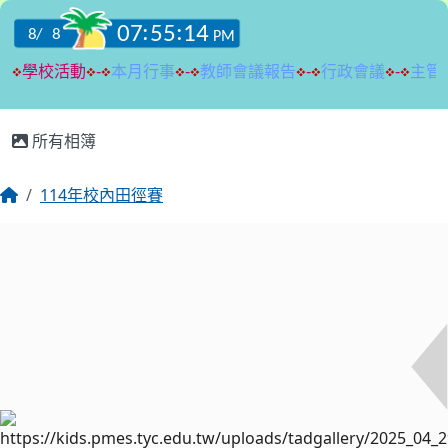
:::
所有相簿
114年校內田徑賽