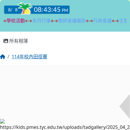
:::
所有相簿
114年校內田徑賽