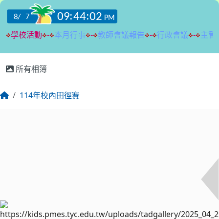
:::
所有相簿
114年校內田徑賽