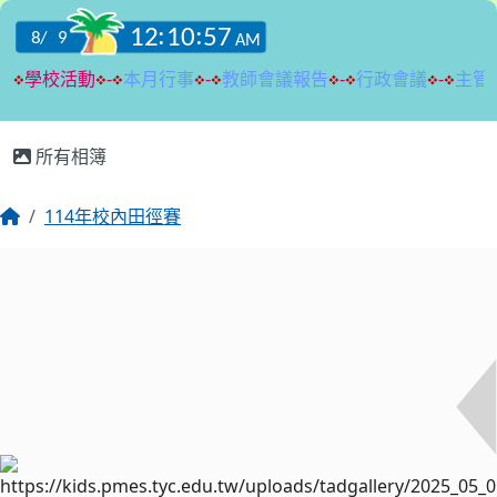
:::
所有相簿
114年校內田徑賽