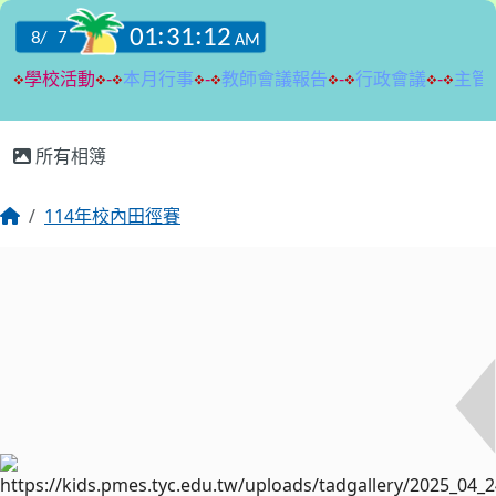
:::
所有相簿
114年校內田徑賽