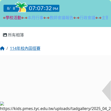
:::
所有相簿
114年校內田徑賽