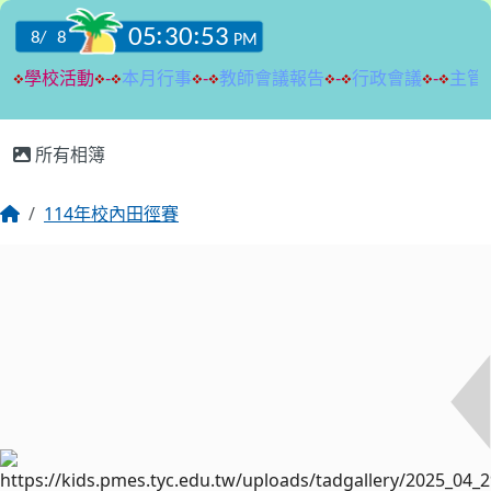
:::
所有相簿
114年校內田徑賽