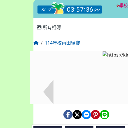
:::
所有相簿
114年校內田徑賽