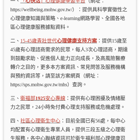
一、
「
心快活
」心理健康學習平台
（網址：
https://wellbeing.mohw.gov.tw/）：提供具科學實徵性之
心理健康知識與策略、e-learning網路學習、全國各地
區心理健康服務據點資料。
二、
15-45歲青壯世代
心理健康支持方案
：提供15歲至
45歲有心理諮商需求的民眾，每人3次心理諮商，期達
到鼓勵求助、促進個人能力正向成長，及高風險醫療
轉介之目的，更多本方案資訊、常見問答及服務機構
與預約資訊等，請至該方案網頁（網址：
https://sps.mohw.gov.tw/mhs）查詢。
三、
衛福部
1925
安心專線
：提供有心理困擾及情緒壓
力之民眾，24小時免付費心理支持服務或危機處理。
四、
社區心理衛生中心
：目前全國已有56處，每中心
均配置有心理衛生專業人員，提供三段五級之心理衛
生服務，各中心聯絡資訊可於衛生福利部心理健康司