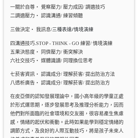
一關於自尊‧ 覺察壓力/ 壓力成因/ 調適技巧
二調適壓力‧ 認識溝通/ 練習傾聽
三種表達/情境演練
三做決定‧ 我訊息/
四溝通技巧.STOP - THINK - GO 練習/ 情境演練
五果決態度‧ 同儕壓力/ 衝突解決
六社交技巧‧ 媒體識讀/ 同理換位思考
七菸害資訊‧ 認識成分/ 理解菸害/ 提出防治方法
八透析廣告‧ 認識成分/ 理解菸害/ 提出防治方
在皮亞傑的認知發展理論中，國小高年級的學童正處
於形式運思期，逐步發展思考及推理分析能力，因而
他們對所面臨的社會環境和交友圈，很容易產生焦慮
感，情緒的起伏和衝動。此時如果能學到穩定情緒的
調節方式，及良好的人際互動技巧，將是孩子未來人