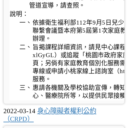
管道宣導，請查照。
說明：
一、
依據衛生福利部112年9月5日兒
聯繫會議暨本府第5屆第1次家庭
辦理。
二、
旨揭課程詳細資訊，請見中心課程
xlGyGL
）或追蹤「桃園市政府家庭
頁；另倘有家庭教育個別化服務需求，
專線或申請小桃家線上諮詢室（https://
服務。
三、
惠請各機關及學校協助宣傳，轉知
心、醫療院所等，以提供民眾接觸
2022-03-14
身心障礙者權利公約
（CRPD）