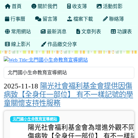
首頁
關於我們
收支簿
活動剪影
行事曆
留言簿
檔案下載
聯絡簿
常用網站
最新消息
文章列表
功課表
線上影片
作品繳交分享
北門國小生命教育宣導
2025-11-18
陽光社會福利基金會提供因傷
病致【全身任一部位】 有不一樣記號的學
童關懷支持性服務
北門國小生命教育宣導網站
陽光社會福利基金會為增進外觀不同
傷病致【全身任一部位】 有不一樣