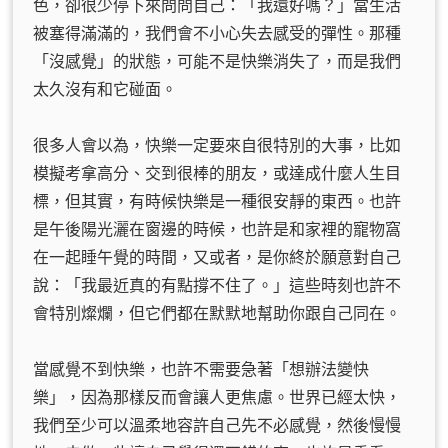
色，卻很少停下來問問自己：「我還好嗎？」當生活
被塞得滿滿的，我們會不小心失去感受的彈性。那種
「沒感覺」的狀態，可能不是快樂消失了，而是我們
太久沒有和它碰面。
很多人會以為，快樂一定要來自很特別的大事，比如
模擬考拿高分、交到很棒的朋友，或達成什麼人生目
標，但其實，有時候快樂是一種很安靜的東西。也許
是午後陽光灑在窗邊的時候，也許是和家裡的寵物窩
在一起睡午覺的時間，又或者，是你終於願意對自己
說：「我最近真的有點撐不住了。」這些時刻也許不
會特別燦爛，但它們都在默默地幫助你跟自己同在。
當感覺不到快樂，也許不需要急著「想辦法變快
樂」，因為那樣反而會讓人更焦慮。世界已經太快，
我們至少可以溫柔地容許自己先不必感覺，然後慢慢