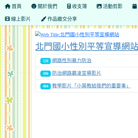
首頁
關於我們
收支簿
活動剪影
線上影片
作品繳交分享
北門國
北門國小性別平等宣導網
網路性別暴力防治
520
防治網路霸凌宣導影片
396
教學影片「小葉教給我們的重要事」
404