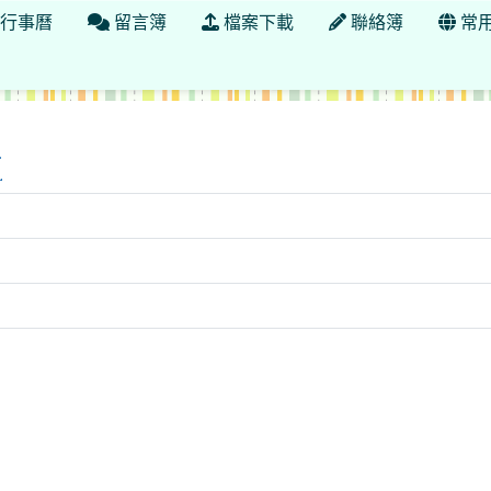
行事曆
留言簿
檔案下載
聯絡簿
常
小性別平等宣導網站
站